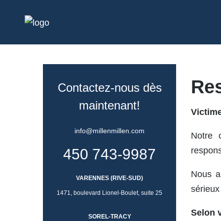
Res
Contactez-nous dès
maintenant!
Victim
info@millenmillen.com
Notre 
respons
450 743-9987
Nous an
VARENNES (RIVE-SUD)
sérieux
1471, boulevard Lionel-Boulet, suite 25
Selon v
SOREL-TRACY