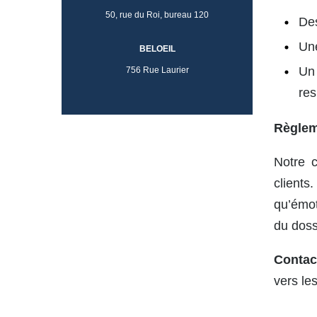
50, rue du Roi, bureau 120
Des
Une
BELOEIL
Un 
756 Rue Laurier
re
Règleme
Notre c
clients
qu’émot
du doss
Contac
vers les